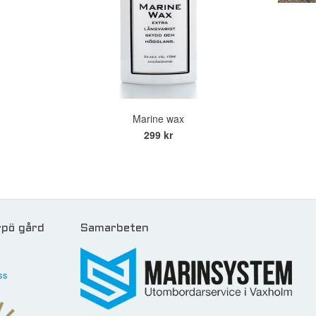
Marine wax
299 kr
pö gård
Samarbeten
ss