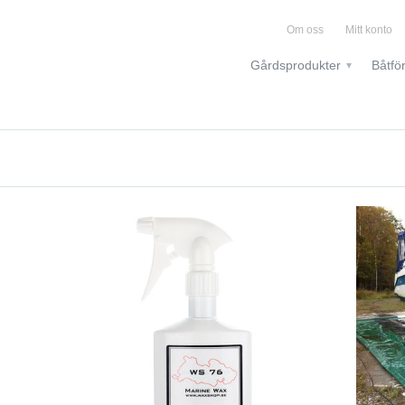
Om oss
Mitt konto
Gårdsprodukter
Båtfö
▾