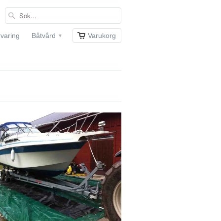
rvaring
Båtvård
Varukorg
▾